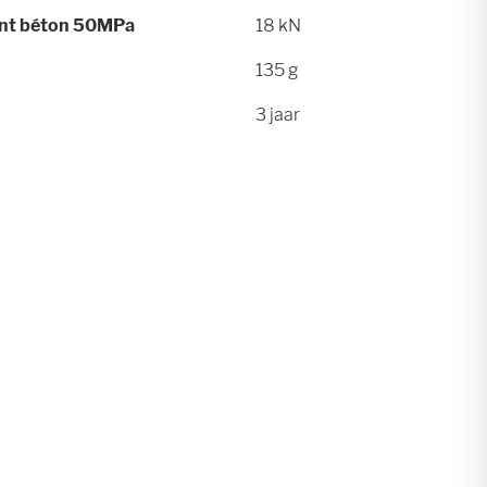
ent béton 50MPa
18 kN
135 g
3 jaar