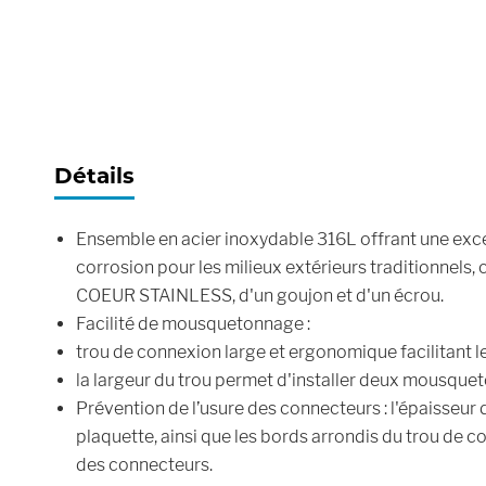
Skip
to
the
beginning
Détails
of
the
Ensemble en acier inoxydable 316L offrant une excel
images
corrosion pour les milieux extérieurs traditionnels,
gallery
COEUR STAINLESS, d'un goujon et d'un écrou.
Facilité de mousquetonnage :
trou de connexion large et ergonomique facilitant 
la largeur du trou permet d'installer deux mousque
Prévention de l’usure des connecteurs : l'épaisseur 
plaquette, ainsi que les bords arrondis du trou de co
des connecteurs.