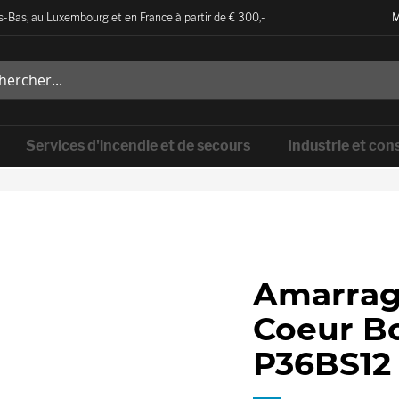
-Bas, au Luxembourg et en France à partir de € 300,-
M
Services d'incendie et de secours
Industrie et con
Amarrag
Coeur Bo
P36BS12