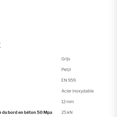
n
Grijs
Petzl
EN 959
Acier inoxydable
12 mm
on du bord en béton 50 Mpa
25 kN