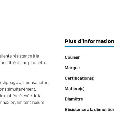
Plus d’informatio
Plus
lente résistance à la
Couleur
d’information
 constitué d'une plaquette
Marque
Certification(s)
le clippage du mousqueton,
Matière(s)
tons simultanément.
de matière élevée de la
Diamètre
nnexion, limitent l'usure
Résistance à la démoliti