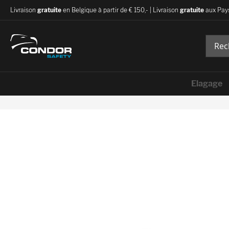
Livraison
gratuite
en Belgique à partir de € 150,- | Livraison
gratuite
aux Pays
Elagage
Skip
to
the
end
of