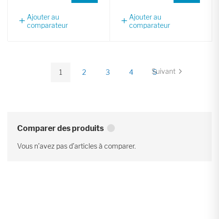
Ajouter au
Ajouter au
comparateur
comparateur
Page
Suivant
1
2
3
4
5
Page
Vous
Page
Page
Page
Page
lisez
actuellement
la
page
Comparer des produits
Vous n’avez pas d’articles à comparer.