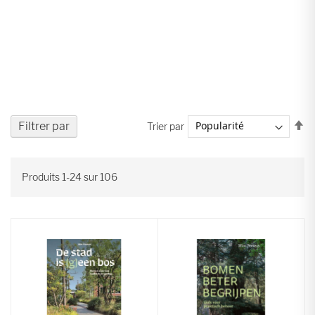
Pa
Filtrer par
Trier par
or
dé
Produits
1
-
24
sur
106