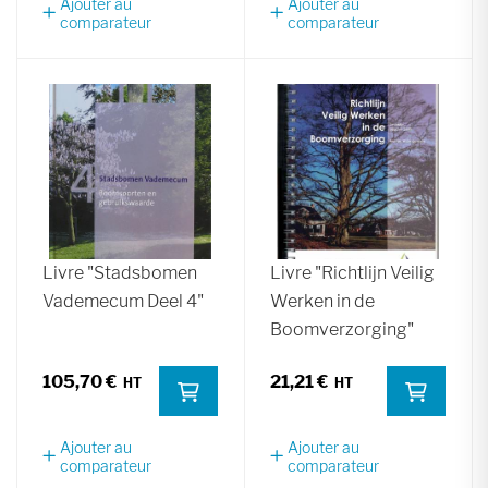
Ajouter au
Ajouter au
comparateur
comparateur
Livre "Stadsbomen
Livre "Richtlijn Veilig
Vademecum Deel 4"
Werken in de
Boomverzorging"
105,70 €
21,21 €
Ajouter au
Ajouter au
comparateur
comparateur