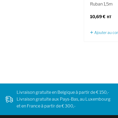
Ruban 1,5m
10,69 €
Ajouter au c
Livraison gratuite en Belgique à partir de € 150,-
Livraison gratuite aux Pays-Bas, au Luxembourg
et en France à partir de € 300,-