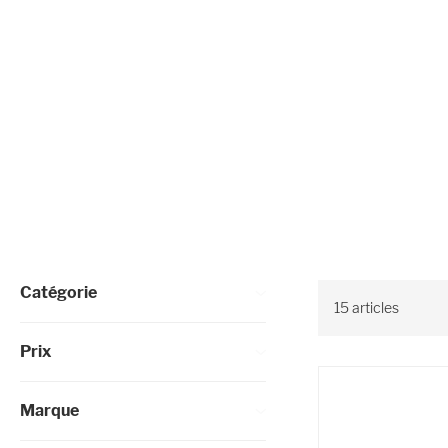
Affiner les options
Catégorie
15
articles
Prix
Marque