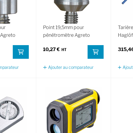
our
Point 19,5mm pour
Tarièr
 Agreto
pénétromètre Agreto
Haglö
10,27 €
315,4
omparateur
Ajouter au comparateur
Ajout