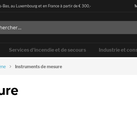
-Bas, au Luxembourg et en France à partir de € 300,-
M
Services d'incendie et de secours
Industrie et con
êne
Instruments de mesure
ure