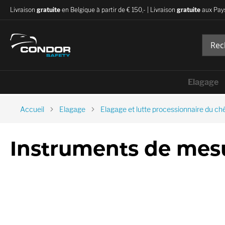
Livraison
gratuite
en Belgique à partir de € 150,- | Livraison
gratuite
aux Pays
Elagage
Accueil
Elagage
Elagage et lutte processionnaire du ch
Instruments de mes