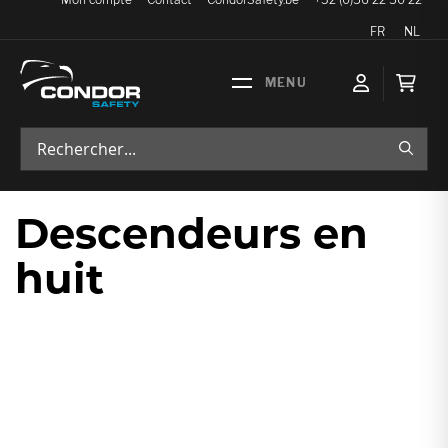
Langue
FR
NL
Mon p
RECH
Descendeurs en
huit