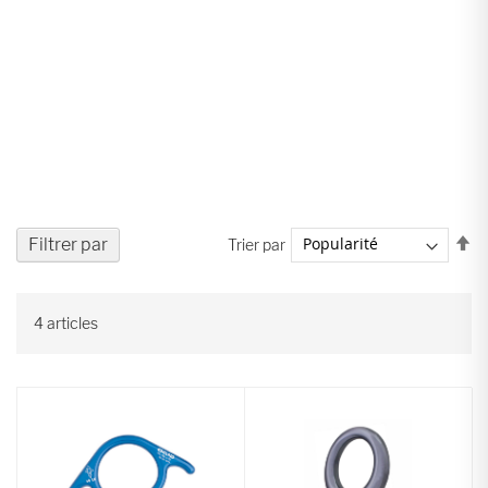
Pa
Filtrer par
Trier par
or
dé
4
articles