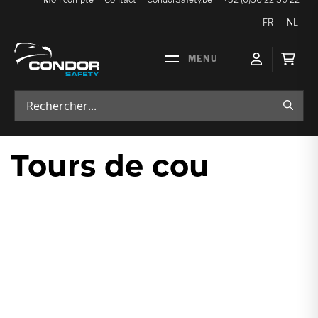
Langue
FR
NL
Mon p
RECH
Tours de cou