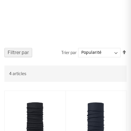
Pa
Filtrer par
Trier par
or
dé
4
articles