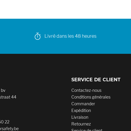
Livré dans les 48 heures
SERVICE DE CLIENT
 bv
Contactez-nous
traat 44
Conditions générales
Commander
Expédition
Livraison
50 22
Retournez
rsafety.be
Service de client