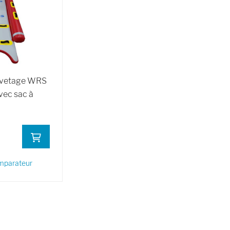
uvetage WRS
vec sac à
omparateur