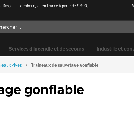
-Bas, au Luxembourg et en France à partir de € 300,-
M
Services d'incendie et de secours
Industrie et con
 eaux vives
Traîneaux de sauvetage gonflable
age gonflable