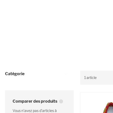
Affiner les options
Catégorie
1
article
Comparer des produits
Vous n’avez pas d’articles à