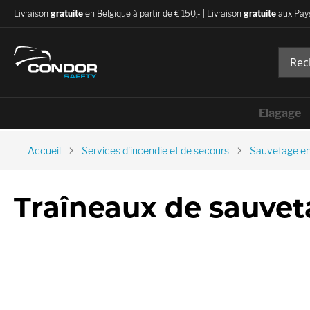
Livraison
gratuite
en Belgique à partir de € 150,- | Livraison
gratuite
aux Pays
Elagage
Accueil
Services d'incendie et de secours
Sauvetage en
Traîneaux de sauvet