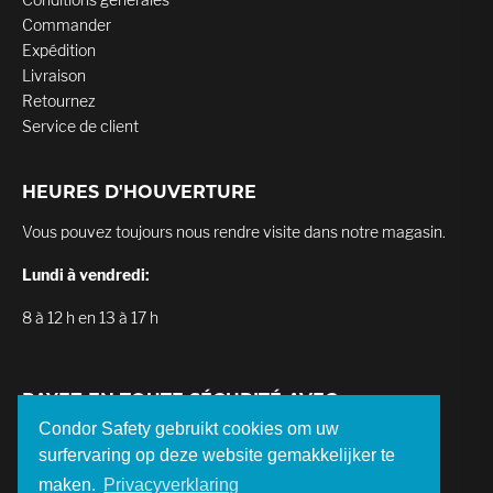
Commander
Expédition
Livraison
Retournez
Service de client
HEURES D'HOUVERTURE
Vous pouvez toujours nous rendre visite dans notre magasin.
Lundi à vendredi:
8 à 12 h en 13 à 17 h
PAYEZ EN TOUTE SÉCURITÉ AVEC
Condor Safety gebruikt cookies om uw
surfervaring op deze website gemakkelijker te
maken.
Privacyverklaring