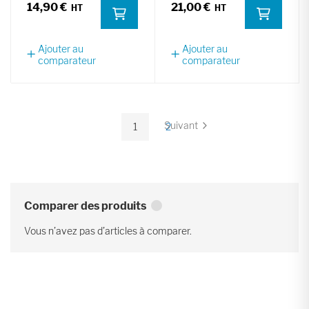
14,90 €
21,00 €
Ajouter au
Ajouter au
comparateur
comparateur
Page
Suivant
1
2
Page
Vous
Page
lisez
actuellement
la
page
Comparer des produits
Vous n’avez pas d’articles à comparer.