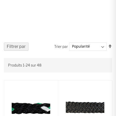
Pa
Filtrer par
Trier par
or
dé
Produits
1
-
24
sur
48