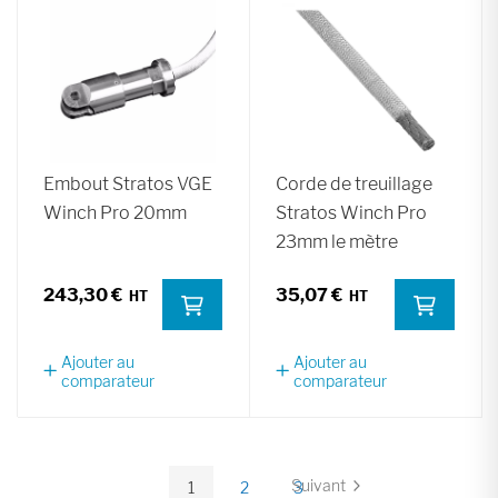
Embout Stratos VGE
Corde de treuillage
Winch Pro 20mm
Stratos Winch Pro
23mm le mètre
243,30 €
35,07 €
Ajouter au
Ajouter au
comparateur
comparateur
Page
Suivant
1
2
3
Page
Vous
Page
Page