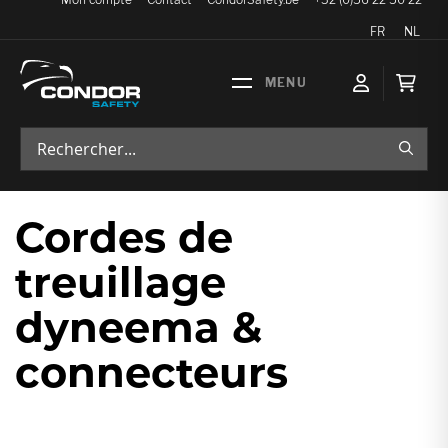
Langue
FR
NL
Mon p
RECH
Cordes de
treuillage
dyneema &
connecteurs