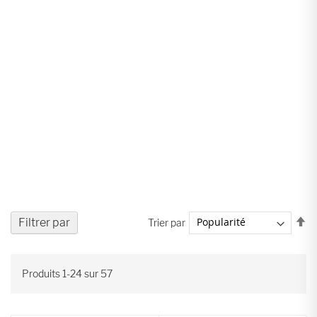
Pa
Filtrer par
Trier par
or
dé
Produits
1
-
24
sur
57