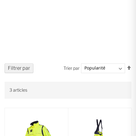
Pa
Filtrer par
Trier par
or
dé
3
articles