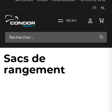
Langue
FR
NL
Mon p
RECH
Sacs de
rangement