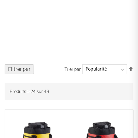
Pa
Filtrer par
Trier par
or
dé
Produits
1
-
24
sur
43