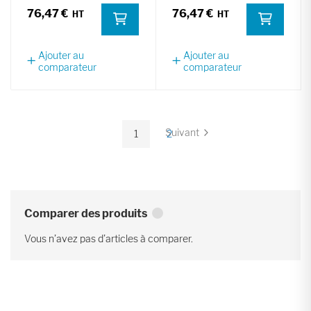
76,47 €
76,47 €
Ajouter au
Ajouter au
comparateur
comparateur
Page
Suivant
1
2
Page
Vous
Page
lisez
actuellement
la
page
Comparer des produits
Vous n’avez pas d’articles à comparer.