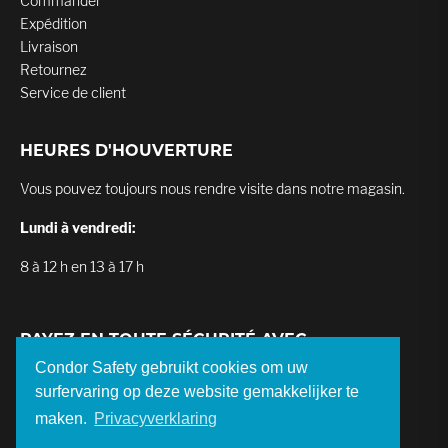
Commander
Expédition
Livraison
Retournez
Service de client
HEURES D'HOUVERTURE
Vous pouvez toujours nous rendre visite dans notre magasin.
Lundi à vendredi:
8 à 12 h en 13 à 17 h
PAYEZ EN TOUTE SÉCURITÉ AVEC
Condor Safety gebruikt cookies om uw
surfervaring op deze website gemakkelijker te
maken.
Privacyverklaring