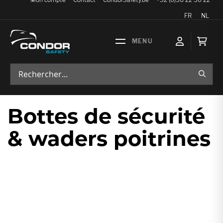
Langue
FR
NL
Mon p
RECH
Bottes de sécurité
& waders poitrines