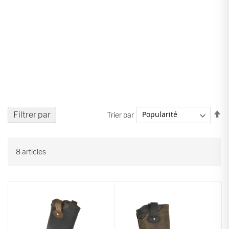
Pa
Filtrer par
Trier par
or
dé
8
articles