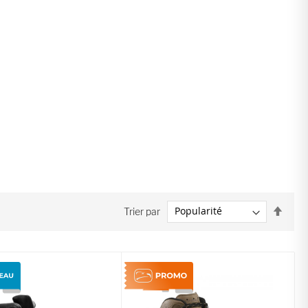
Par
Trier par
ordre
décro