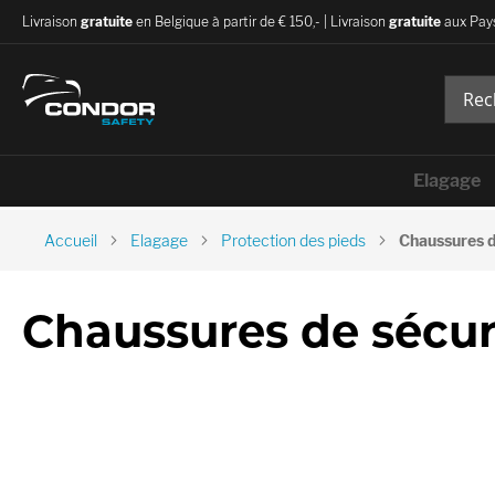
Livraison
gratuite
en Belgique à partir de € 150,- | Livraison
gratuite
aux Pays
Elagage
Accueil
Elagage
Protection des pieds
Chaussures d
Chaussures de sécur