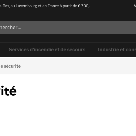
-Bas, au Luxembourg et en France à partir de € 300,-
M
Services d'incendie et de secours
Industrie et con
e sécurité
ité