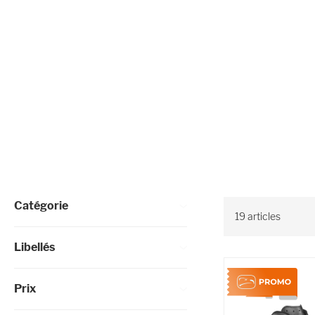
Affiner les options
Catégorie
19
articles
Libellés
Prix