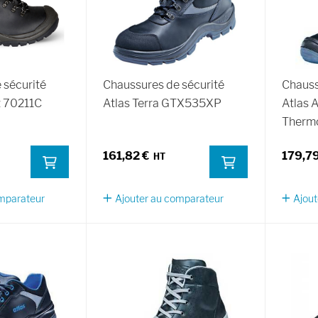
 sécurité
Chaussures de sécurité
Chauss
t 70211C
Atlas Terra GTX535XP
Atlas
Therm
161,82 €
179,79
omparateur
Ajouter au comparateur
Ajout