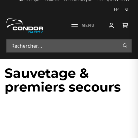
Langue
FR
NL
Mon p
RECH
Sauvetage &
premiers secours