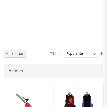
Pa
Filtrer par
Trier par
or
dé
18
articles