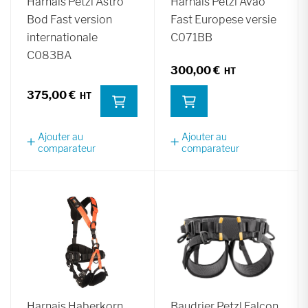
Harnais Petzl Astro
Harnais Petzl Avao
Bod Fast version
Fast Europese versie
internationale
C071BB
C083BA
300,00 €
375,00 €
Ajouter au
Ajouter au
comparateur
comparateur
Harnais Haberkorn
Baudrier Petzl Falcon