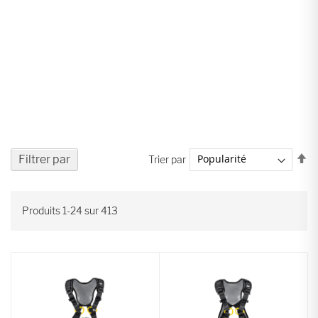
Pa
Filtrer par
Trier par
or
dé
Produits
1
-
24
sur
413