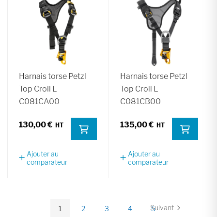
Harnais torse Petzl
Harnais torse Petzl
Top Croll L
Top Croll L
C081CA00
C081CB00
130,00 €
135,00 €
Ajouter au
Ajouter au
comparateur
comparateur
Page
Suivant
1
2
3
4
5
Page
Vous
Page
Page
Page
Page