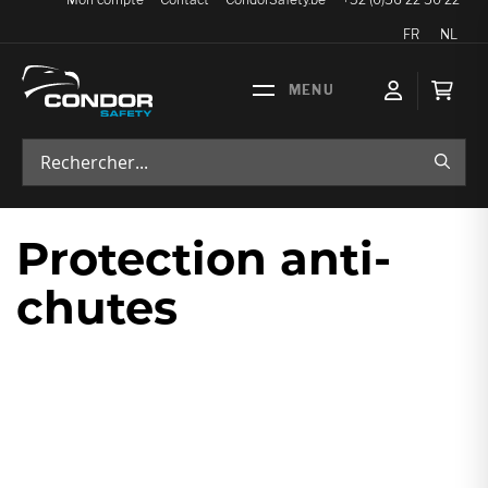
Langue
FR
NL
Mon p
RECH
Protection anti-
chutes