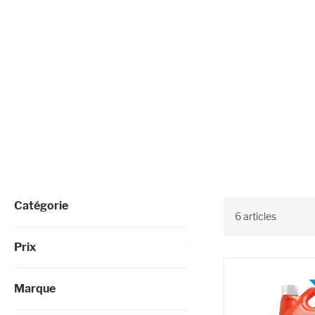
Affiner les options
Catégorie
6
articles
Prix
Marque