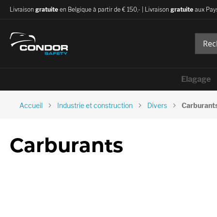
Livraison
gratuite
en Belgique à partir de € 150,- | Livraison
gratuite
aux Pays
Elagage
Accueil
Industrie et construction
Divers
Carburant
Carburants