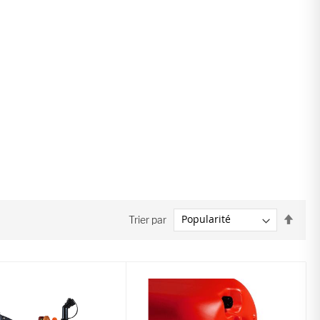
Par
Trier par
ordre
décro