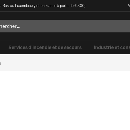
-Bas, au Luxembourg et en France à partir de € 300,-
M
Services d'incendie et de secours
Industrie et con
s