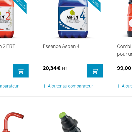
n 2 FRT
Essence Aspen 4
Combih
pour u
20,34 €
99,00
omparateur
Ajouter au comparateur
Ajout