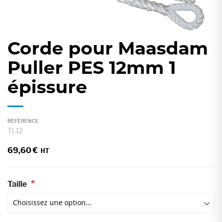
gallery
Corde pour Maasdam
Skip
to
Puller PES 12mm 1
the
épissure
beginning
of
the
images
RÉFÉRENCE
TL12
gallery
69,60 €
Taille