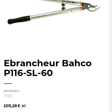
gallery
Ebrancheur Bahco
Skip
to
P116-SL-60
the
beginning
of
RÉFÉRENCE
the
TSB1
images
105,18 €
gallery