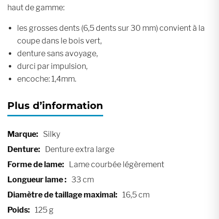
haut de gamme:
les grosses dents (6,5 dents sur 30 mm) convient à la
coupe dans le bois vert,
denture sans avoyage,
durci par impulsion,
encoche: 1,4mm.
Plus d’information
Plus
Silky
d’information
Denture extra large
Lame courbée légèrement
33 cm
16,5 cm
125 g