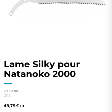
gallery
Lame Silky pour
Skip
to
Natanoko 2000
the
beginning
of
RÉFÉRENCE
the
ZB7
images
49,79 €
gallery