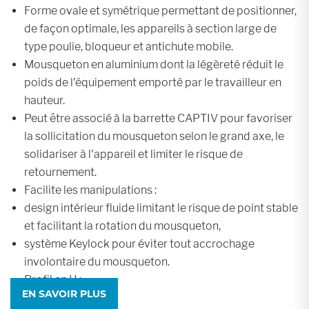
Forme ovale et symétrique permettant de positionner,
de façon optimale, les appareils à section large de
type poulie, bloqueur et antichute mobile.
Mousqueton en aluminium dont la légèreté réduit le
poids de l'équipement emporté par le travailleur en
hauteur.
Peut être associé à la barrette CAPTIV pour favoriser
la sollicitation du mousqueton selon le grand axe, le
solidariser à l'appareil et limiter le risque de
retournement.
Facilite les manipulations :
design intérieur fluide limitant le risque de point stable
et facilitant la rotation du mousqueton,
système Keylock pour éviter tout accrochage
involontaire du mousqueton.
Profil en H :
EN SAVOIR PLUS
assure un rapport résistance/légèreté optimal,