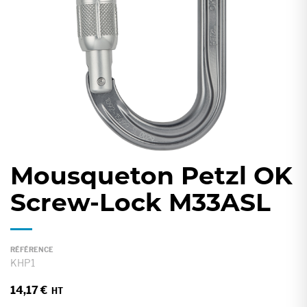
gallery
Mousqueton Petzl OK
Skip
to
Screw-Lock M33ASL
the
beginning
of
RÉFÉRENCE
the
KHP1
images
14,17 €
gallery