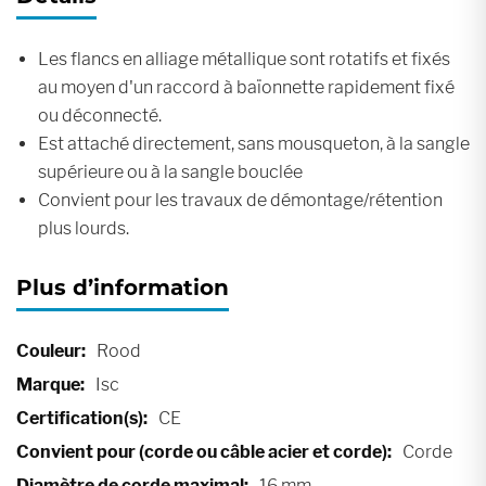
Les flancs en alliage métallique sont rotatifs et fixés
au moyen d'un raccord à baïonnette rapidement fixé
ou déconnecté.
Est attaché directement, sans mousqueton, à la sangle
supérieure ou à la sangle bouclée
Convient pour les travaux de démontage/rétention
plus lourds.
Plus d’information
Plus
Rood
d’information
Isc
CE
Corde
16 mm