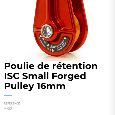
gallery
Poulie de rétention
Skip
to
ISC Small Forged
the
Pulley 16mm
beginning
of
the
images
RÉFÉRENCE
VBI2
gallery