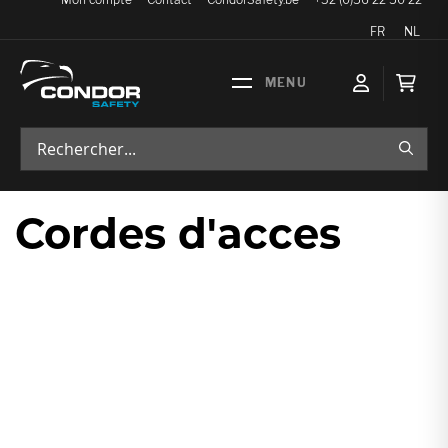
Langue
FR
NL
Mon p
RECH
Cordes d'acces