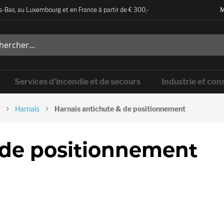
-Bas, au Luxembourg et en France à partir de € 300,-
M
Services d'incendie et de secours
Industrie et con
Harnais
Harnais antichute & de positionnement
 de positionnement