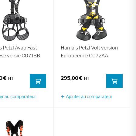
s Petzl Avao Fast
Harnais Petzl Volt version
se versie C071BB
Européenne C072AA
0 €
295,00 €
er au comparateur
Ajouter au comparateur