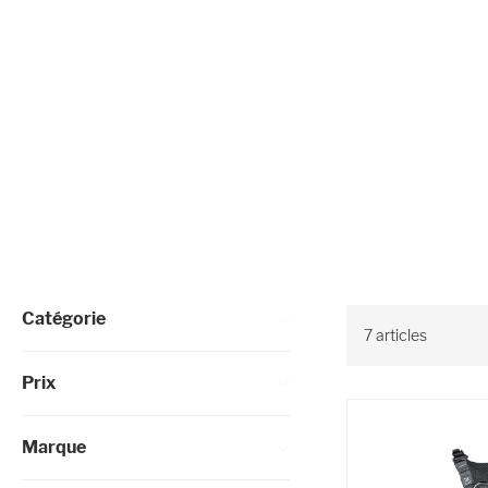
Affiner les options
Catégorie
7
articles
Prix
Marque