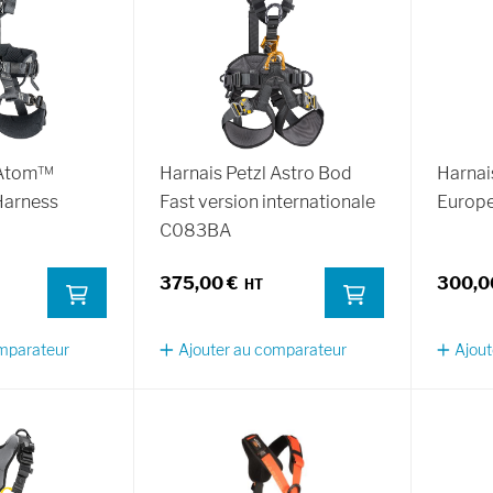
 Atom™
Harnais Petzl Astro Bod
Harnai
Harness
Fast version internationale
Europe
C083BA
375,00 €
300,0
omparateur
Ajouter au comparateur
Ajout