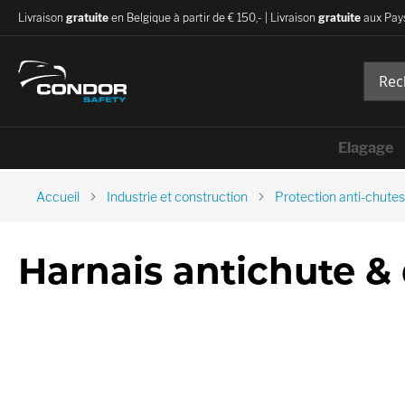
Livraison
gratuite
en Belgique à partir de € 150,- | Livraison
gratuite
aux Pays
Elagage
Accueil
Industrie et construction
Protection anti-chutes
Harnais antichute &