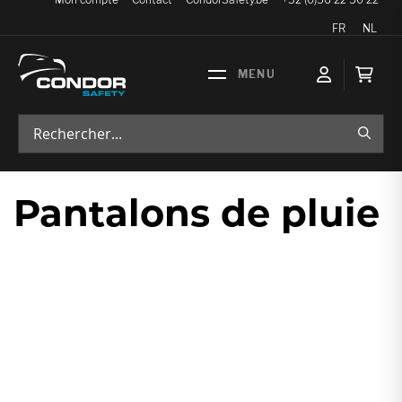
Langue
FR
NL
Mon p
RECH
Pantalons de pluie