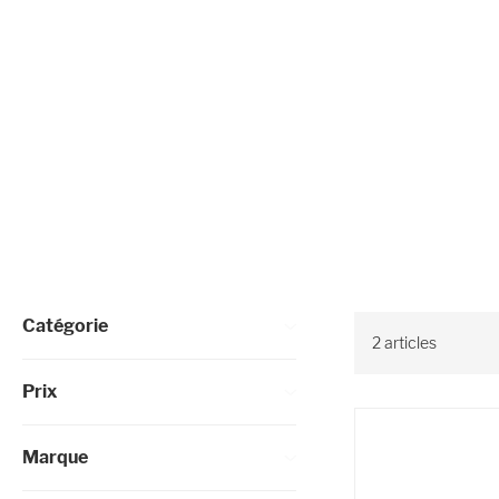
Affiner les options
Catégorie
2
articles
Prix
Marque