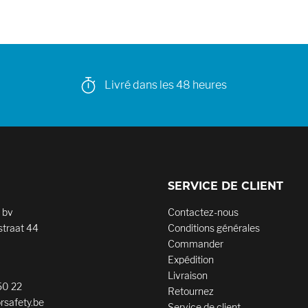
Livré dans les 48 heures
SERVICE DE CLIENT
 bv
Contactez-nous
traat 44
Conditions générales
Commander
Expédition
Livraison
50 22
Retournez
rsafety.be
Service de client