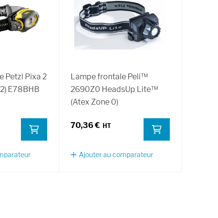
 Petzl Pixa 2
Lampe frontale Peli™
22) E78BHB
2690Z0 HeadsUp Lite™
(Atex Zone 0)
70,36 €
omparateur
Ajouter au comparateur