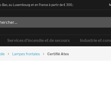
-Bas, au Luxembourg et en France à partir de € 300,-
M
Services d'incendie et de secours
Industrie et con
ile
Lampes frontales
Certifié Atex