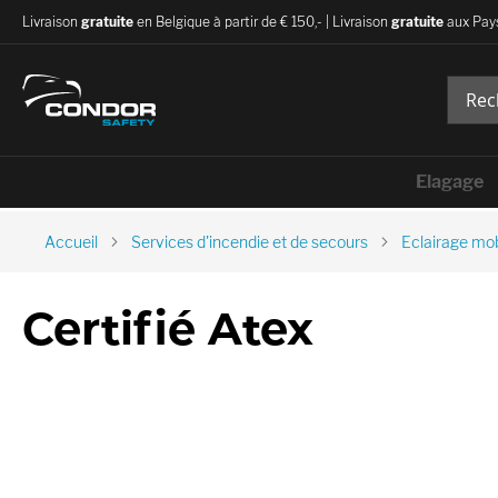
Livraison
gratuite
en Belgique à partir de € 150,- | Livraison
gratuite
aux Pays
Elagage
Accueil
Services d'incendie et de secours
Eclairage mob
Certifié Atex