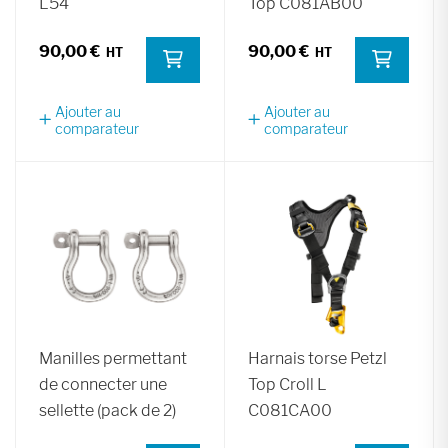
L54
Top C081AB00
90,00 €
90,00 €
Ajouter au
Ajouter au
comparateur
comparateur
Manilles permettant
Harnais torse Petzl
de connecter une
Top Croll L
sellette (pack de 2)
C081CA00