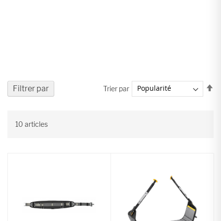
Pa
Filtrer par
Trier par
or
dé
10
articles