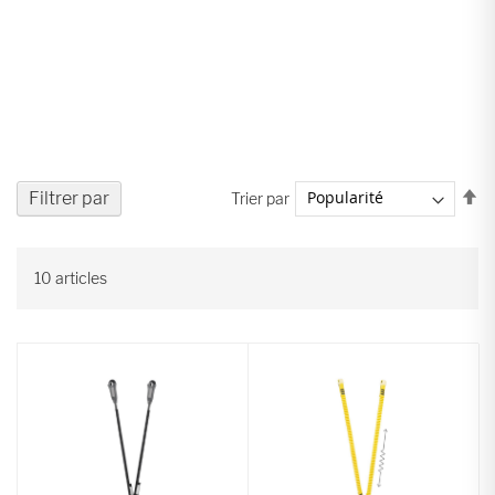
Pa
Filtrer par
Trier par
or
dé
10
articles