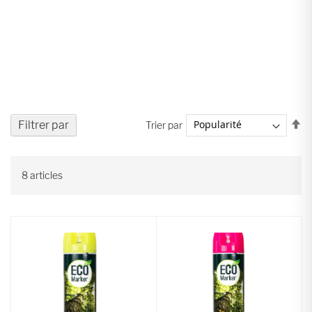
Pa
Filtrer par
Trier par
or
dé
8
articles