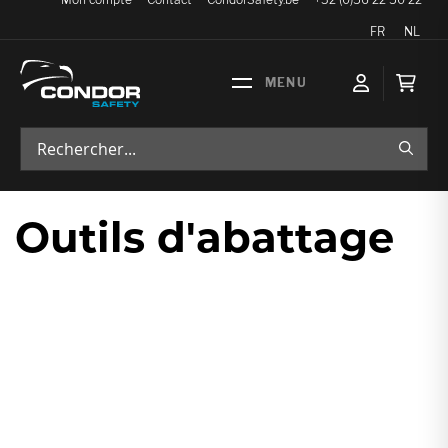
Langue
FR
NL
Mon p
RECH
Outils d'abattage