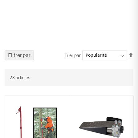
Pa
Filtrer par
Trier par
or
dé
23
articles