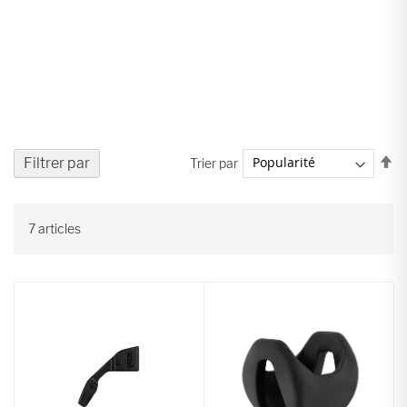
Pa
Filtrer par
Trier par
or
dé
7
articles