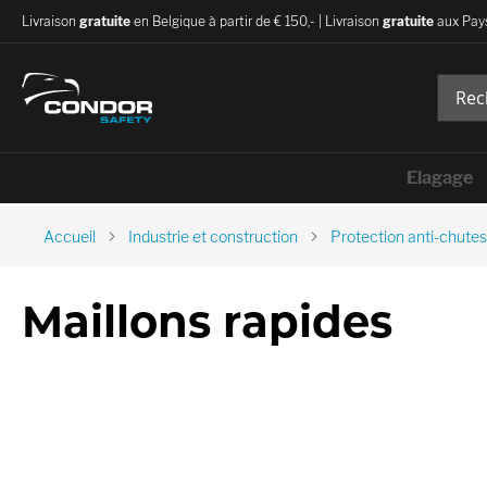
Livraison
gratuite
en Belgique à partir de € 150,- | Livraison
gratuite
aux Pays
Elagage
Accueil
Industrie et construction
Protection anti-chutes
Maillons rapides