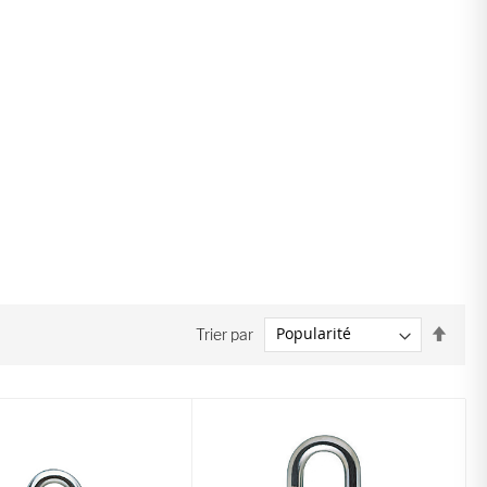
Par
Trier par
ordre
décro