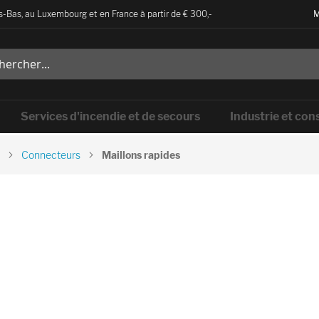
-Bas, au Luxembourg et en France à partir de € 300,-
M
Services d'incendie et de secours
Industrie et con
Connecteurs
Maillons rapides