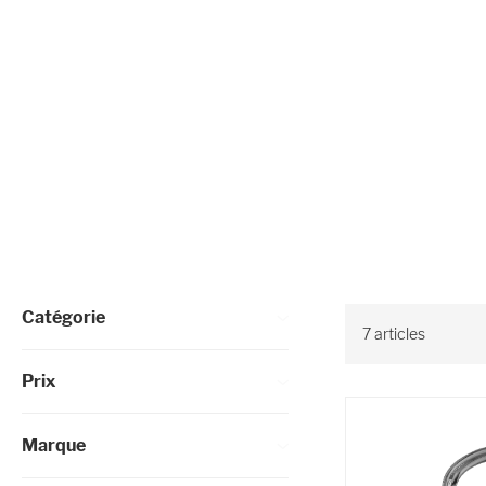
Affiner les options
Catégorie
7
articles
Prix
Marque