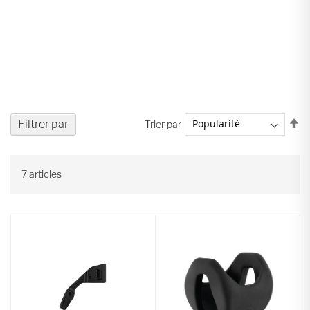
Pa
Filtrer par
Trier par
or
dé
7
articles