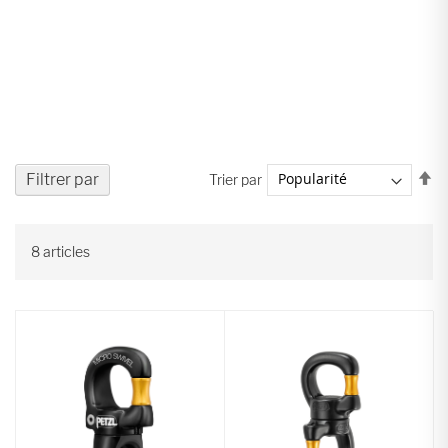
Pa
Filtrer par
Trier par
or
dé
8
articles