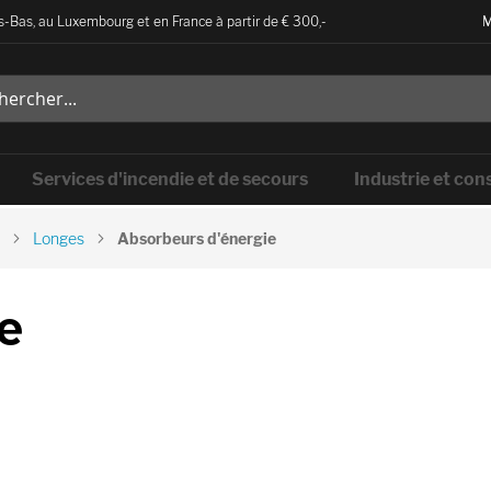
-Bas, au Luxembourg et en France à partir de € 300,-
M
Services d'incendie et de secours
Industrie et con
Longes
Absorbeurs d'énergie
e