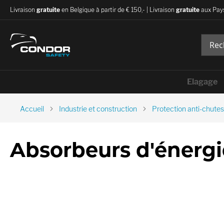
Livraison
gratuite
en Belgique à partir de € 150,- | Livraison
gratuite
aux Pays
Elagage
Accueil
Industrie et construction
Protection anti-chutes
Absorbeurs d'énergi