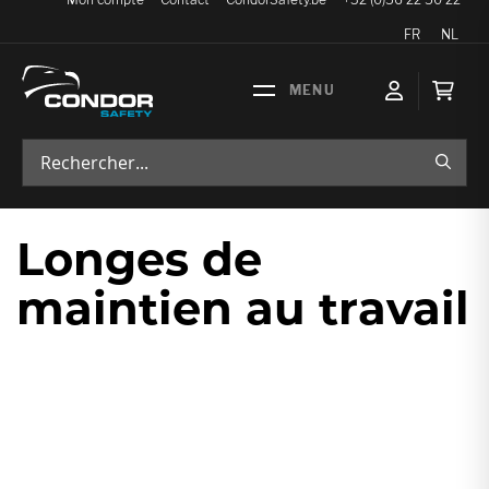
Langue
FR
NL
Mon p
RECH
Longes de
maintien au travail