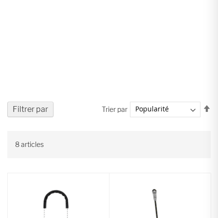
Pa
Filtrer par
Trier par
or
dé
8
articles