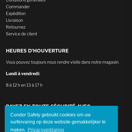
Commander
Expédition
Livraison
Retournez
Service de client
HEURES D'HOUVERTURE
Vous pouvez toujours nous rendre visite dans notre magasin.
Lundi à vendredi:
8 à 12 h en 13 à 17 h
PAYEZ EN TOUTE SÉCURITÉ AVEC
Condor Safety gebruikt cookies om uw
surfervaring op deze website gemakkelijker te
maken.
Privacyverklaring