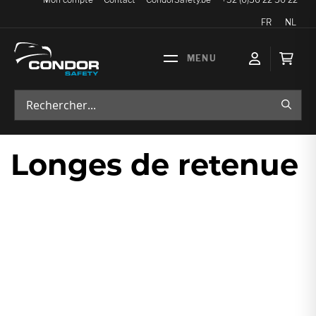
Langue
FR
NL
Mon p
RECH
Longes de retenue