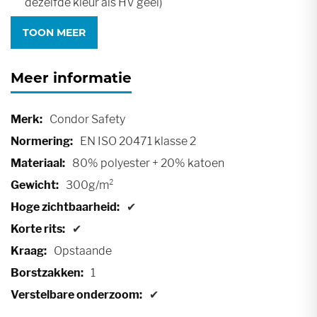
dezelfde kleur als HV geel)
Aantreklus aan de zoom
TOON MEER
Gesegmenteerde reflecterende banden
Meer informatie
Meer
Condor Safety
informatie
EN ISO 20471 klasse 2
80% polyester + 20% katoen
300g/m²
✔
✔
Opstaande
1
✔