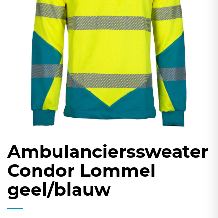
gallerij
Ambulancierssweater
Ga
naar
Condor Lommel
het
geel/blauw
begin
van
de