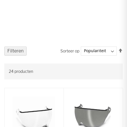
V
Filteren
Sorteer op
ho
na
la
24
producten
so