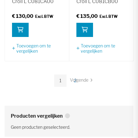
Croll L C081CA00
Croll L C081CB00
€ 130,00
€ 135,00
Toevoegen om te
Toevoegen om te
vergelijken
vergelijken
Pagina
Volgende
1
2
Pagina
U
Pagina
lees
momenteel
pagina
Producten vergelijken
Geen producten geselecteerd.