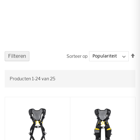
V
Filteren
Sorteer op
ho
na
la
Producten
1
-
24
van
25
so