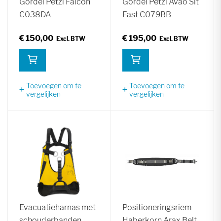
Gordel Petzl Falcon
Gordel Petzl Avao Sit
C038DA
Fast C079BB
€ 150,00
€ 195,00
Toevoegen om te
Toevoegen om te
vergelijken
vergelijken
Evacuatieharnas met
Positioneringsriem
schouderbanden
Haberkorn Arax Belt