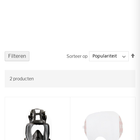
V
Filteren
Sorteer op
ho
na
la
2
producten
so