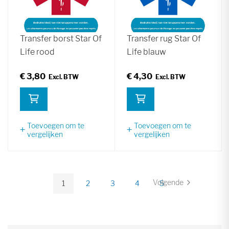
Transfer borst Star Of
Transfer rug Star Of
Life rood
Life blauw
€ 3,80
€ 4,30
Toevoegen om te
Toevoegen om te
vergelijken
vergelijken
Pagina
Volgende
1
2
3
4
5
Pagina
U
Pagina
Pagina
Pagina
Pagina
lees
momenteel
pagina