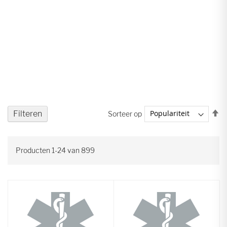
V
Filteren
Sorteer op
ho
na
la
Producten
1
-
24
van
899
so