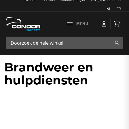
Taal
NL
FR
Wink
ZOEK
Brandweer en
hulpdiensten