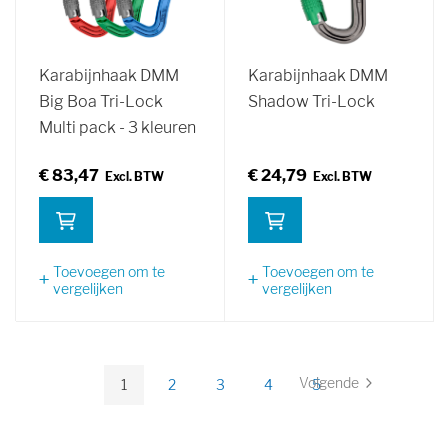
Karabijnhaak DMM
Karabijnhaak DMM
Big Boa Tri-Lock
Shadow Tri-Lock
Multi pack - 3 kleuren
€ 83,47
€ 24,79
Toevoegen om te
Toevoegen om te
vergelijken
vergelijken
Pagina
Volgende
1
2
3
4
5
Pagina
U
Pagina
Pagina
Pagina
Pagina
lees
momenteel
pagina