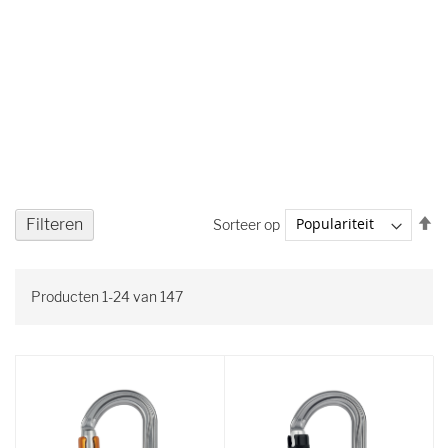
V
Filteren
Sorteer op
ho
na
la
Producten
1
-
24
van
147
so