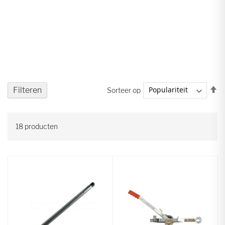
V
Filteren
Sorteer op
ho
na
la
18
producten
so