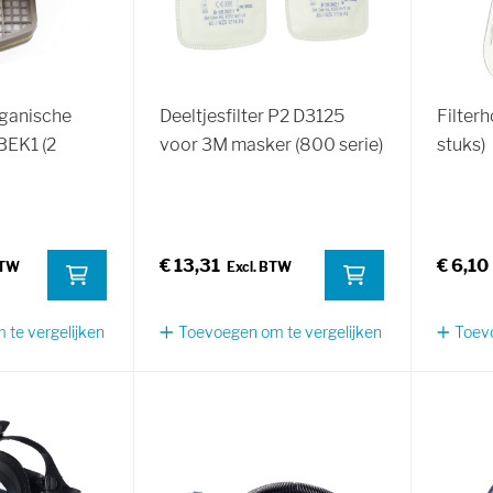
rganische
Deeltjesfilter P2 D3125
Filter
EK1 (2
voor 3M masker (800 serie)
stuks)
€ 13,31
€ 6,10
te vergelijken
Toevoegen om te vergelijken
Toevo