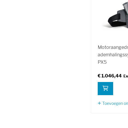
Motoraanged
ademhalingss
PX5
€ 1.046,44
Toevoegen om 