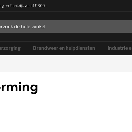
rg en Frankrijk vanaf € 300,-
rzorging
Brandweer en hulpdiensten
Industrie 
erming