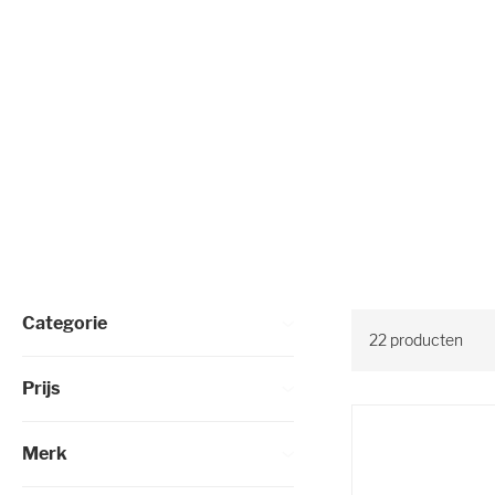
Selectie verfijnen
Categorie
22
producten
Prijs
Merk