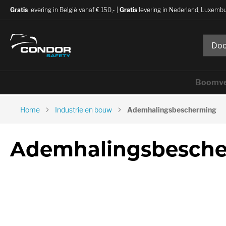
Gratis
levering in België vanaf € 150,- |
Gratis
levering in Nederland, Luxembu
Boomve
Home
Industrie en bouw
Ademhalingsbescherming
Ademhalingsbesch