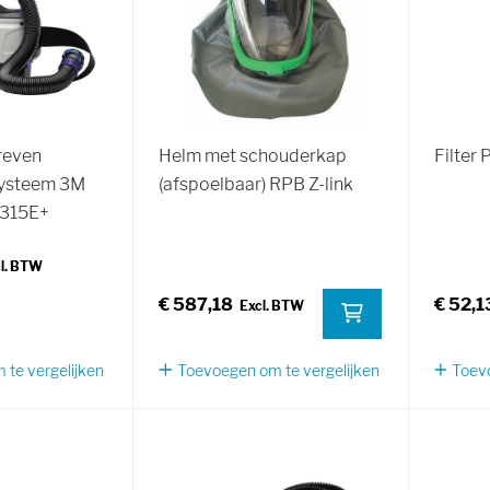
reven
Helm met schouderkap
Filter
ysteem 3M
(afspoelbaar) RPB Z-link
-315E+
€ 587,18
€ 52,1
te vergelijken
Toevoegen om te vergelijken
Toevo