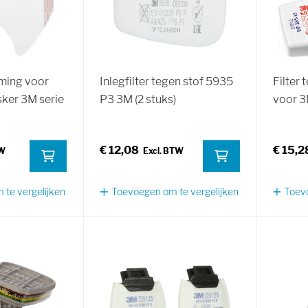
ming voor
Inlegfilter tegen stof 5935
Filter
ker 3M serie
P3 3M (2 stuks)
voor 3
€ 12,08
€ 15,2
te vergelijken
Toevoegen om te vergelijken
Toevo