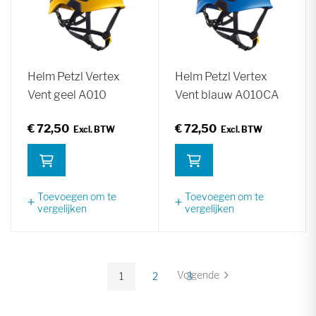
Helm Petzl Vertex
Helm Petzl Vertex
Vent geel A010
Vent blauw A010CA
€ 72,50
€ 72,50
Toevoegen om te
Toevoegen om te
vergelijken
vergelijken
Pagina
Volgende
1
2
3
Pagina
U
Pagina
Pagina
lees
momenteel
pagina