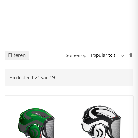
V
Filteren
Sorteer op
ho
na
la
Producten
1
-
24
van
49
so