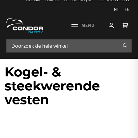
Taal
NL
FR
Wink
ZOEK
Kogel- &
steekwerende
vesten