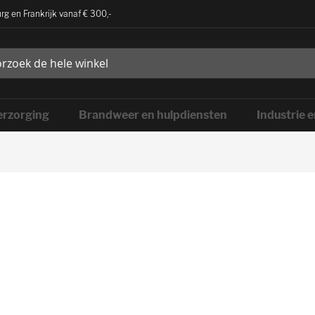
rg en Frankrijk vanaf € 300,-
rzorging
Brandweer en hulpdiensten
Industrie 