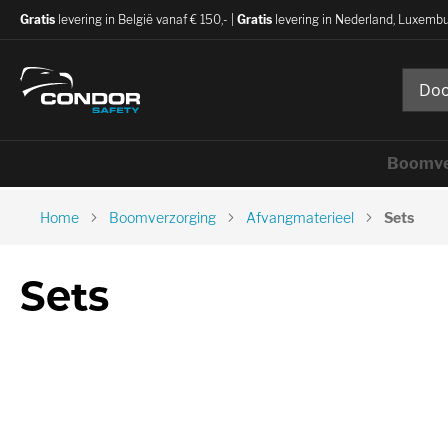
Gratis
levering in België vanaf € 150,- |
Gratis
levering in Nederland, Luxembu
Boomve
Home
Boomverzorging
Afvangmaterieel
Sets
Sets