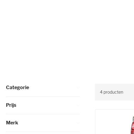
Selectie verfijnen
Categorie
4
producten
Prijs
Merk