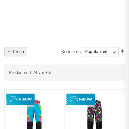
V
Filteren
Sorteer op
ho
na
la
Producten
1
-
24
van
66
so