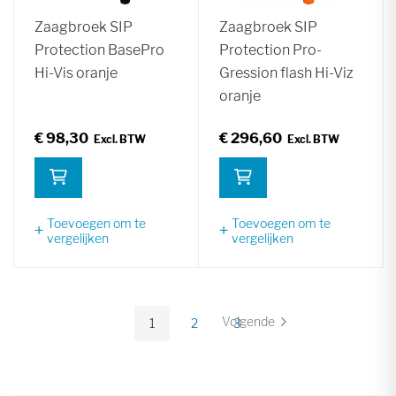
Zaagbroek SIP
Zaagbroek SIP
Protection BasePro
Protection Pro-
Hi-Vis oranje
Gression flash Hi-Viz
oranje
€ 98,30
€ 296,60
Toevoegen om te
Toevoegen om te
vergelijken
vergelijken
Pagina
Volgende
1
2
3
Pagina
U
Pagina
Pagina
lees
momenteel
pagina