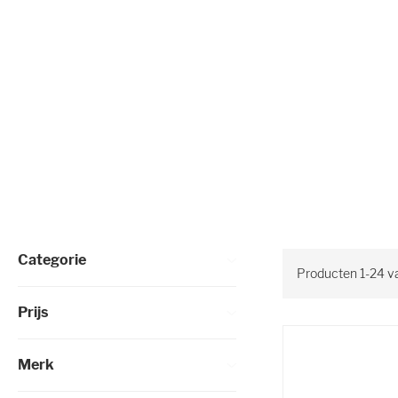
Selectie verfijnen
Categorie
Producten
1
-
24
v
Prijs
Merk