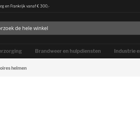
rg en Frankrijk vanaf € 300,-
rzorging
Brandweer en hulpdiensten
Industrie 
oires helmen