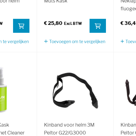
oor helm
Muts Kask
Neklap
fluoge
€ 25,80
€ 36,
te vergelijken
Toevoegen om te vergelijken
Toevo
Kask
Kinband voor helm 3M
Kinban
met Cleaner
Peltor G22/G3000
Peltor