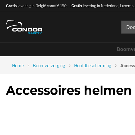
Gratis
levering in België vanaf € 150,- |
Gratis
levering in Nederland, Luxembu
Boomve
Home
Boomverzorging
Hoofdbescherming
Access
Accessoires helmen