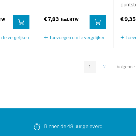
puntsb
€ 7,83
€ 9,35
te vergelijken
Toevoegen om te vergelijken
Toevo
Pagina
1
2
Volgende
U lees momenteel pagi
Pagina
Pag
Binnen de 48 uur geleverd