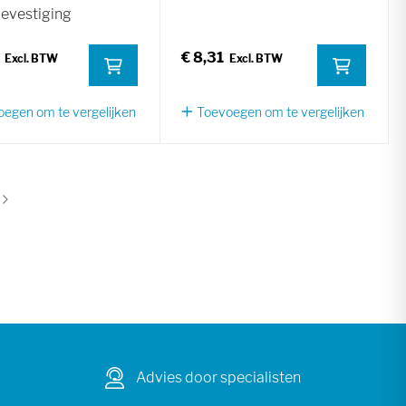
evestiging
€ 8,31
egen om te vergelijken
Toevoegen om te vergelijken
na
ina
Advies door specialisten