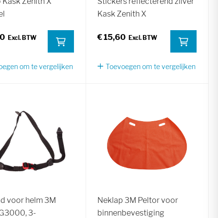
 Kask Zenith X
Stickers reflecterend zilver
el
Kask Zenith X
40
€ 15,60
egen om te vergelijken
Toevoegen om te vergelijken
d voor helm 3M
Neklap 3M Peltor voor
 G3000, 3-
binnenbevestiging