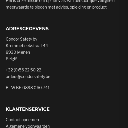
Het is onze missie om op het vlak van persoonlijke veiligheid
meerwaarde te bieden met advies, opleiding en product.
ADRESGEGEVENS
Condor Safety bv
Krommebeekstraat 44
8930 Menen
België
+32 (0)56 22 50 22
orders@condorsafety.be
BTW BE 0898.060.741
KLANTENSERVICE
Contact opnemen
Algemene voorwaarden