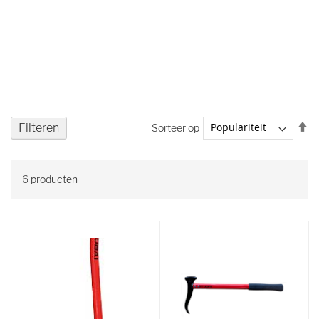
V
Filteren
Sorteer op
ho
na
la
6
producten
so